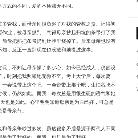
达方式的不同，爱的本质却无不同。
过多管我，而母亲则担负起了对我的管教之责。记得初
写作业，被母亲抓到，气得母亲抄起扫坑的条帚打了我
，偷偷把那把条帚扔到灶膛里烧掉了。后来母亲也没有
不知，反正一直到现在也没敢和她提过这事。
贪玩，不知让母亲操了多少心。如今已经成人，仍然没
了，时刻把我照顾地无微不至。考上大学后，每次离
，一会说带上这个吧，一会说带上那个吧，生怕我吃不
时候，仍然如此。而我，每次总是用很生硬的语气和她
!”。今天也是如此。心里明明知道母亲是为自己好，可总是
还是母亲节。
也和母亲争吵过多次。虽然很多矛盾是源于两代人不同
都是为了我好的，而我，也只是为了我好。