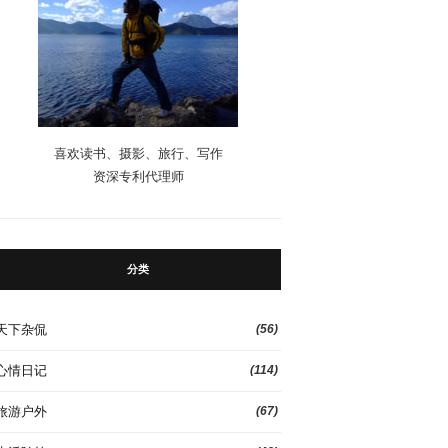
喜欢读书、摄影、旅行、写作
资深专利代理师
分类
天下杂侃
(56)
心情日记
(114)
旅游户外
(67)