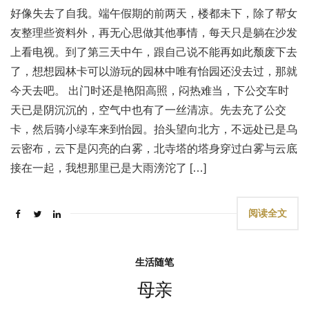
好像失去了自我。端午假期的前两天，楼都未下，除了帮女
友整理些资料外，再无心思做其他事情，每天只是躺在沙发
上看电视。到了第三天中午，跟自己说不能再如此颓废下去
了，想想园林卡可以游玩的园林中唯有怡园还没去过，那就
今天去吧。 出门时还是艳阳高照，闷热难当，下公交车时
天已是阴沉沉的，空气中也有了一丝清凉。先去充了公交
卡，然后骑小绿车来到怡园。抬头望向北方，不远处已是乌
云密布，云下是闪亮的白雾，北寺塔的塔身穿过白雾与云底
接在一起，我想那里已是大雨滂沱了 […]
阅读全文
生活随笔
母亲