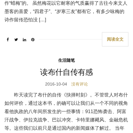
作“蜡梅”的。 虽然梅花以它耐寒的气质赢得了古往今来文人
墨客的喜爱，“四君子”、“岁寒三友”都有它，有多少咏梅的
诗作留传恐怕没 […]
阅读全文
生活随笔
读布什自传有感
2016-10-04
没有评论
昨天读完了布什的自传《抉择时刻》。不管世人对布什
如何评价，通过这本书，的确可以让我们从一个不同的视角
看他执政的八年间所发生的一些事情：911恐怖袭击、阿富
汗战争、伊拉克战争、巴以冲突、卡特里娜飓风、金融危机
等。这些我们以前只是通过国内的新闻媒体了解过。 当年