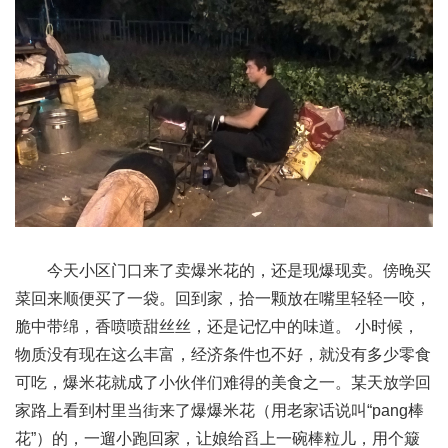
今天小区门口来了卖爆米花的，还是现爆现卖。傍晚买
菜回来顺便买了一袋。回到家，拾一颗放在嘴里轻轻一咬，
脆中带绵，香喷喷甜丝丝，还是记忆中的味道。 小时候，
物质没有现在这么丰富，经济条件也不好，就没有多少零食
可吃，爆米花就成了小伙伴们难得的美食之一。某天放学回
家路上看到村里当街来了爆爆米花（用老家话说叫“pang棒
花”）的，一遛小跑回家，让娘给舀上一碗棒粒儿，用个簸