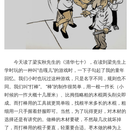
今天读了梁实秋先生的《清华七十》，在读到梁先生上
学时玩的一种叫“击嘎儿”的游戏时，一下子勾起了我的童年
回忆。我们小时也玩过这种游戏，只是名字不同，规则也不
同。我们叫“打棒”。 “棒”的制作很简单，用一根一拃长（小
时候的一拃大概十几厘米）、比拇指略粗的木棍两头削尖即
成。而打棒用的工具就更简单啦，找根半米多长的木棍，粗
细用一只手握着舒服即可。当然，为了玩得更好，对木材的
选择还是有讲究的。做棒的木材要硬，不然敲几次就坏掉
了，而打棒用的棍子要直，轻重要合适。枣木做的棒为上