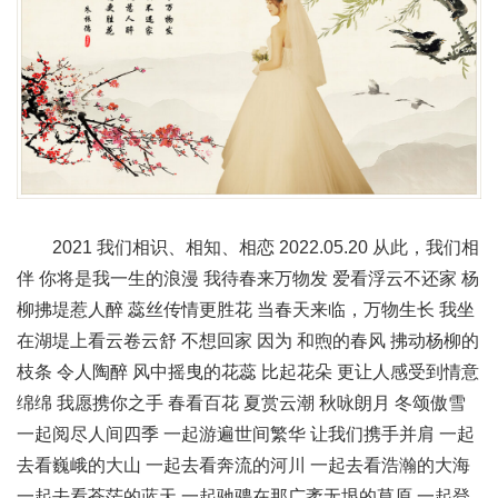
2021 我们相识、相知、相恋 2022.05.20 从此，我们相
伴 你将是我一生的浪漫 我待春来万物发 爱看浮云不还家 杨
柳拂堤惹人醉 蕊丝传情更胜花 当春天来临，万物生长 我坐
在湖堤上看云卷云舒 不想回家 因为 和煦的春风 拂动杨柳的
枝条 令人陶醉 风中摇曳的花蕊 比起花朵 更让人感受到情意
绵绵 我愿携你之手 春看百花 夏赏云潮 秋咏朗月 冬颂傲雪
一起阅尽人间四季 一起游遍世间繁华 让我们携手并肩 一起
去看巍峨的大山 一起去看奔流的河川 一起去看浩瀚的大海
一起去看苍茫的蓝天 一起驰骋在那广袤无垠的草原 一起登