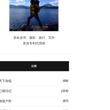
喜欢读书、摄影、旅行、写作
资深专利代理师
分类
天下杂侃
(56)
心情日记
(114)
旅游户外
(67)