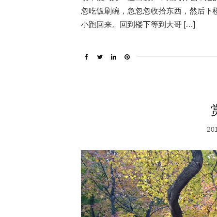
忽吃饭刷碗，急忽忽收拾东西，然后下
小跑回来。回到楼下等到大哥 […]
20