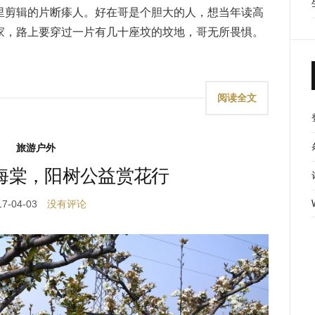
里剪辑的片断瘆人。好在哥是个胆大的人，想当年读高
家，路上要穿过一片有几十座坟的坟地，哥无所畏惧。
阅读全文
旅游户外
海棠，阳树公益赏花行
17-04-03
没有评论