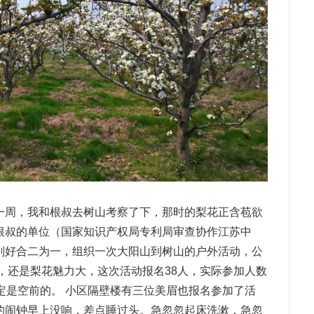
一周，我和根叔去树山考察了下，那时的梨花正含苞欲
根叔的单位（国家知识产权局专利局审查协作江苏中
刚好合二为一，组织一次大阳山到树山的户外活动，公
，还是梨花魅力大，这次活动报名38人，实际参加人数
定是空前的。 小区隔壁楼有三位美眉也报名参加了活
的闹钟早上没响，差点睡过头。急忽忽起床洗漱，急忽