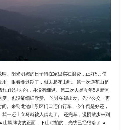
放晴。阳光明媚的日子待在家里实在浪费，正好5月份
没用，眼看要过期了，就去爬花山吧。第一次游花山是
从野山转过去的，并没有细逛。第二次去是今年5月新区
速度，也没能细细欣赏。 吃过午饭出发。先坐公交，再
时间。来到龙池山景区门口还自行车，今年倒是好还，
，我一还上立马就被人借走了。 还完车，慢慢散步来到
▲山脚牌坊的正面，下山时拍的，光线已经很暗了 ▲