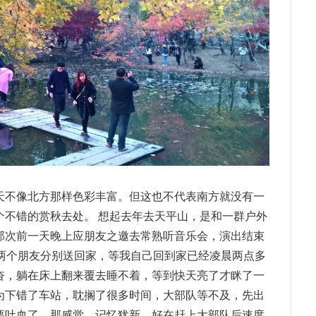
天不像北方那样色彩丰富。但这也不代表南方就没有一
个不错的赏秋去处。 想起去年去天平山，是和一群户外
那次前一天晚上应朋友之邀去常熟听音乐会，演出结束
把两个朋友分别送回家，等我自己回到家已经凌晨两点多
奋，躺在床上翻来覆去睡不着，等到快天亮了才眯了一
为下错了车站，耽搁了很多时间，大部队等不及，先出
要吐血了。那感觉，记忆犹新。好在赶上大部队后速度