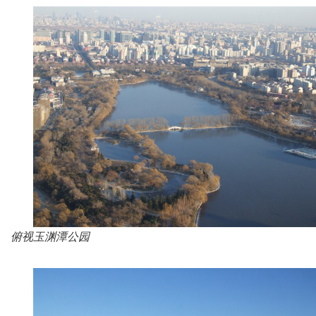
俯视玉渊潭公园