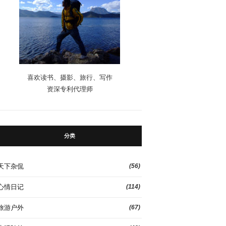
喜欢读书、摄影、旅行、写作
资深专利代理师
分类
天下杂侃
(56)
心情日记
(114)
旅游户外
(67)