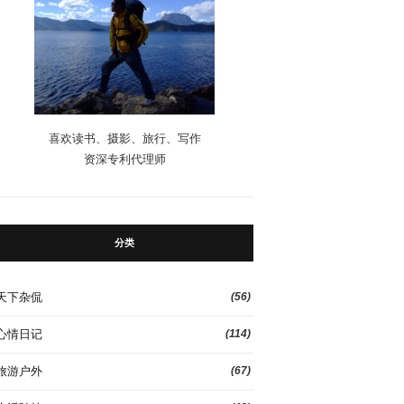
喜欢读书、摄影、旅行、写作
资深专利代理师
分类
天下杂侃
(56)
心情日记
(114)
旅游户外
(67)