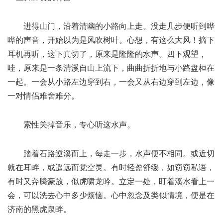
进得山门，沿着清幽的小路向上走。没走几步便听到哗
哗的声音，开始以为是风吹树叶。心想，有这么大风！摘下
耳机再听，这下真切了，原来是隆隆的水声。四下观望，
哇，原来是一条清溪自山上流下，曲曲折折地与小路盘桓在
一起。一会从小路左边穿到右，一会又从右边穿到左边，像
一对情侣难舍难分。
索性关掉音乐，专心听这水声。
踏着石路逆溪而上，每走一步，水声便不相同。或近切
就在耳畔，或遥远而觉空灵。有时轻盈舒缓，如窃窃私语，
有时又奔腾豪放，似虎啸龙吟。立定一处，盯着溪水看上一
会，可以洗去心中多少烦恼。心中忽念及类似情境，便是在
济南的黑虎泉畔。