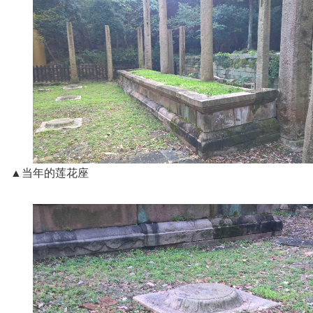
▲当年的莲花座