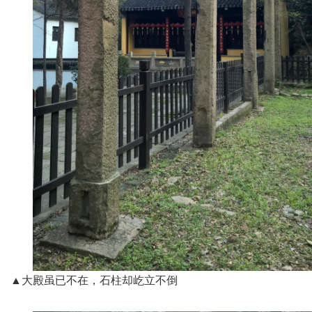
▲大殿虽已不在，石柱却屹立不倒