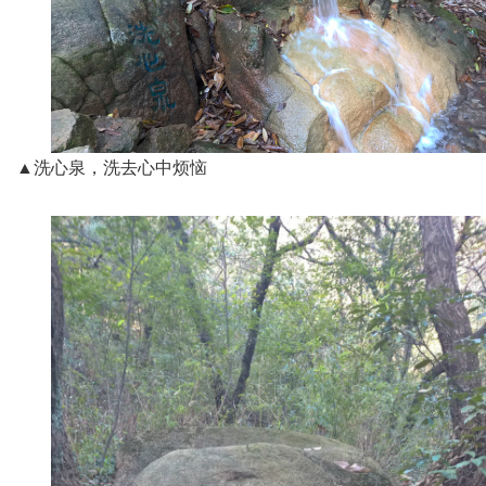
▲洗心泉，洗去心中烦恼