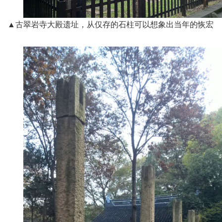
▲古翠岩寺大殿遗址，从仅存的石柱可以想象出当年的恢宏