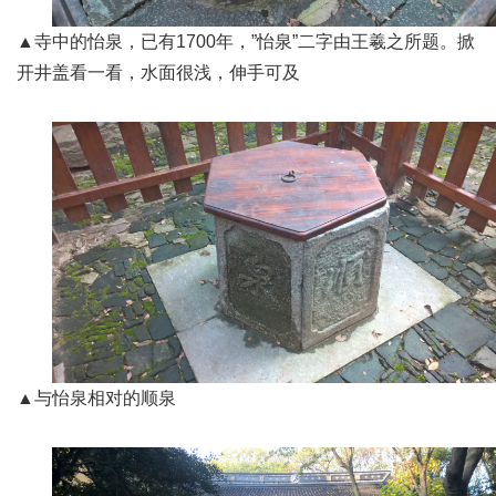
▲寺中的怡泉，已有1700年，”怡泉”二字由王羲之所题。掀
开井盖看一看，水面很浅，伸手可及
▲与怡泉相对的顺泉