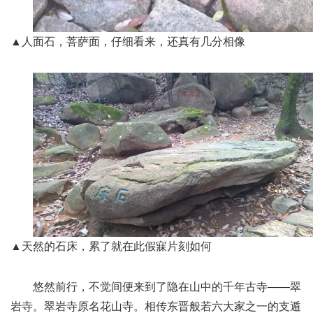
▲人面石，菩萨面，仔细看来，还真有几分相像
▲天然的石床，累了就在此假寐片刻如何
悠然前行，不觉间便来到了隐在山中的千年古寺——翠
岩寺。翠岩寺原名花山寺。相传东晋般若六大家之一的支遁