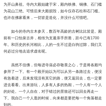
为开山鼻祖。寺内大殿始建于宋，殿内铁佛、铜佛、石门槛
为花山三绝。可惜后来大殿损毁，如今仅存石柱和石门槛。
也许在佛家看来，一切皆是造化，并没什么可惜吧。
如今的寺内古木参天，数百年高龄的古树比比皆是。殿
前有一口怡泉古井，相传为支遁亲手所凿，距今已有1700
年。和历史的长河相比，人的一生不过是白驹过隙，我们又
何必过分地去追求虚名呢。
虽然不信佛，但每进寺庙必存敬畏之心，于是将各殿均
参拜了一下。有一个殿开始以为可以从另一条路过去，便没
有急着进，后来发现没有其它的路，便又返回去，也一定要
进去看看。出来游玩，人多有人多的热闹，一个人有一个人
的好处。一个人自在，对于错过的景致还可以回去再走一
下。我自己一个人逛的时候，向来都是要把每一个角落都走
到的。