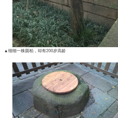
▲细细一株圆柏，却有200岁高龄