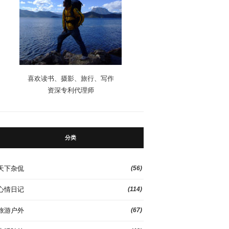
喜欢读书、摄影、旅行、写作
资深专利代理师
分类
天下杂侃
(56)
心情日记
(114)
旅游户外
(67)