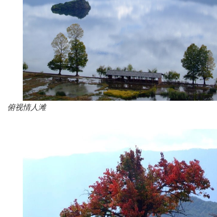
俯视情人滩