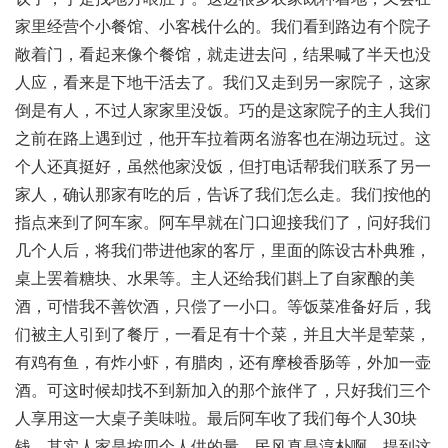
家里经营个小餐馆、小客栈什么的。我们看到路边有个院子
敞着门，看起来像个餐馆，就走进去问，结果喊了半天也没
人应，看来是下地干活去了。我们又走到另一家院子，这家
倒是有人，不过人家家里没饭。巧的是这家院子的主人我们
之前在路上遇到过，他开车拉着两名游客也在湖边玩过。这
个人还真挺好，虽然他家没饭，但打电话帮我们联系了另一
家人，确认那家有吃的后，告诉了我们怎么走。我们按他的
指点来到了阿车家。阿车早就在门口迎接我们了，问好我们
几个人后，将我们带进他家的客厅，里面的陈设古朴典雅，
桌上罢着糖块、水果等。主人还给我们斟上了自家酿的美
酒，可惜我不善饮酒，只偿了一小口。等饭菜准备好后，我
们被主人引到了餐厅，一看足有十个菜，并且大半是荤菜，
有鸡有鱼，有炸小虾，有腊肉，还有摩梭香肠等，外加一壶
酒。可这时候却找不到新加入的那个旅伴了，只好我们三个
人享用这一大桌子美味啦。最后阿车收了我们每个人30块
钱，其实人家是按四个人供的量，民风真是淳朴啊。提到这