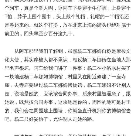
个阿车，真是个潮人啊，这阿车下身穿个牛仔裤，上身穿个
T恤，脖子上围个围巾，头上戴个礼帽，礼帽的一半帽沿还
是卷起来的。就这个打扮，放在北京上海的街头也绝对属于
前卫的，回头率至少百分这九十。
从阿车那里我们了解到，虽然杨二车娜姆自称是摩梭文
化大使，其实摩梭人都不承认，相反杨二车娜姆在当地人那
里名声很坏。阿车给我们讲了一件事：杨二在小洛水村买了
一块地建杨二车娜姆博物馆，村里又在附近修建了一座寺
庙，去寺庙要经过杨二车娜姆博物馆，杨二车娜姆不让别人
走，说地是她的，应该按合同办事。后来村里被逼急了，跟
她说，既然按合同办事，这块地是你的，周围的地可是村里
的，我们会在周围建上围墙，你就坐直升机到你的博物馆去
吧。杨二只好妥协了，允许别人走她的路。