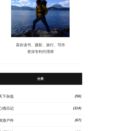
喜欢读书、摄影、旅行、写作
资深专利代理师
分类
天下杂侃
(56)
心情日记
(114)
旅游户外
(67)