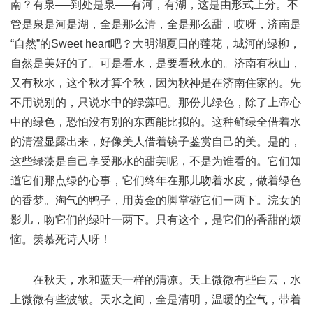
南？有泉──到处是泉──有河，有湖，这是由形式上分。不
管是泉是河是湖，全是那么清，全是那么甜，哎呀，济南是
“自然”的Sweet heart吧？大明湖夏日的莲花，城河的绿柳，
自然是美好的了。可是看水，是要看秋水的。济南有秋山，
又有秋水，这个秋才算个秋，因为秋神是在济南住家的。先
不用说别的，只说水中的绿藻吧。那份儿绿色，除了上帝心
中的绿色，恐怕没有别的东西能比拟的。这种鲜绿全借着水
的清澄显露出来，好像美人借着镜子鉴赏自己的美。是的，
这些绿藻是自己享受那水的甜美呢，不是为谁看的。它们知
道它们那点绿的心事，它们终年在那儿吻着水皮，做着绿色
的香梦。淘气的鸭子，用黄金的脚掌碰它们一两下。浣女的
影儿，吻它们的绿叶一两下。只有这个，是它们的香甜的烦
恼。羡慕死诗人呀！
在秋天，水和蓝天一样的清凉。天上微微有些白云，水
上微微有些波皱。天水之间，全是清明，温暖的空气，带着