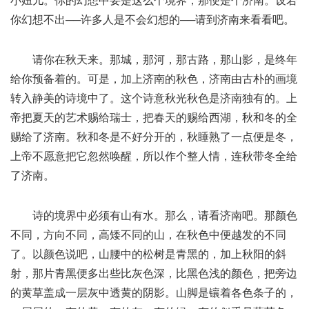
小妞儿。你的幻想中要是这么个境界，那便是个济南。设若
你幻想不出──许多人是不会幻想的──请到济南来看看吧。
请你在秋天来。那城，那河，那古路，那山影，是终年
给你预备着的。可是，加上济南的秋色，济南由古朴的画境
转入静美的诗境中了。这个诗意秋光秋色是济南独有的。上
帝把夏天的艺术赐给瑞士，把春天的赐给西湖，秋和冬的全
赐给了济南。秋和冬是不好分开的，秋睡熟了一点便是冬，
上帝不愿意把它忽然唤醒，所以作个整人情，连秋带冬全给
了济南。
诗的境界中必须有山有水。那么，请看济南吧。那颜色
不同，方向不同，高矮不同的山，在秋色中便越发的不同
了。以颜色说吧，山腰中的松树是青黑的，加上秋阳的斜
射，那片青黑便多出些比灰色深，比黑色浅的颜色，把旁边
的黄草盖成一层灰中透黄的阴影。山脚是镶着各色条子的，