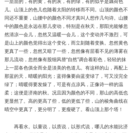
一层层的，有的黄，有的灰，有的绿，有的似乎是藕荷色
儿。山顶上的色儿也随着太阳的转移而不同。山顶的颜色不
同还不重要，山腰中的颜色不同才真叫人想作几句诗。山腰
中的颜色是永远在那儿变动，特别是在秋天，那阳光能够忽
然清凉一会儿，忽然又温暖一会儿，这个变动并不激烈，可
是山上的颜色觉得出这个变化，而立刻随着变换。忽然黄色
更真了一些，忽然又暗了一些，忽然像有层看不见的薄雾在
那儿流动，忽然像有股细风替“自然”调合着彩色，轻轻的抹
上一层各色俱全而全是淡美的色道儿。有这样的山，再配上
那蓝的天，晴暖的阳光；蓝得像要由蓝变绿了，可又没完全
绿了；晴暖得要发燥了，可是有点凉风，正像诗一样的温
柔；这便是济南的秋。况且因为颜色的不同，那山的高低也
更显然了。高的更高了些，低的更低了些，山的棱角曲线在
晴空中更真了，更分明了，更瘦硬了。看山顶上那个塔！
再看水。以量说，以质说，以形式说，哪儿的水能比济