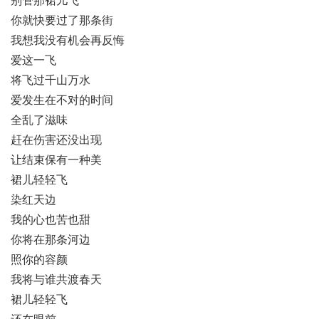
别管那裙儿飞
你就快要过了那条街
我想我没有机会再反悔
爱这一飞
将飞过千山万水
爱发生在不对的时间
全乱了滋味
赶在伤害还没出现
让结束保有一种美
裙儿轻轻飞
染红天边
我的心也苦也甜
你将在那条河边
照你的容颜
我将与谁共渡春天
裙儿轻轻飞